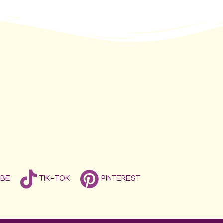
UBE
TIK-TOK
PINTEREST