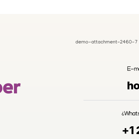
E-ma
ber
h
¿What
+1 