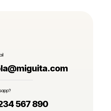
il
ola@miguita.com
sapp?
234 567 890