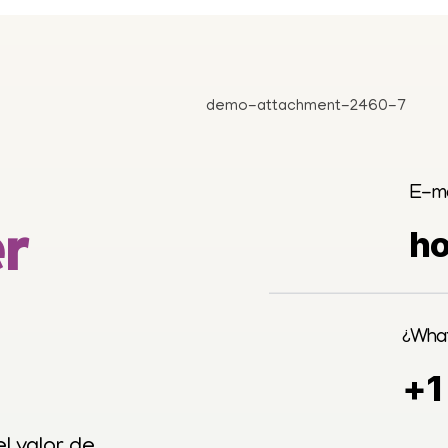
E-ma
r
h
¿Wha
+1