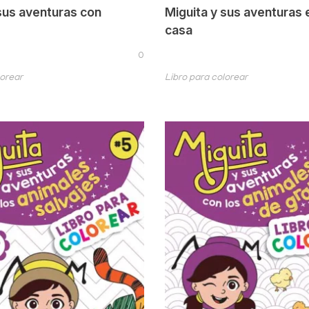
sus aventuras con
Miguita y sus aventuras 
casa
0
lorear
Libro para colorear