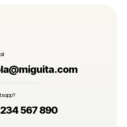
il
ola@miguita.com
tsapp?
 234 567 890