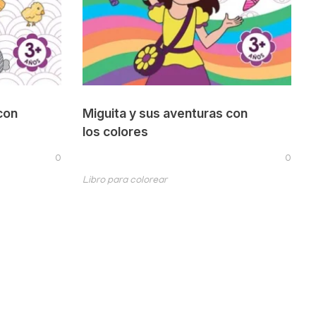
con
Miguita y sus aventuras con
los colores
0
0
Libro para colorear