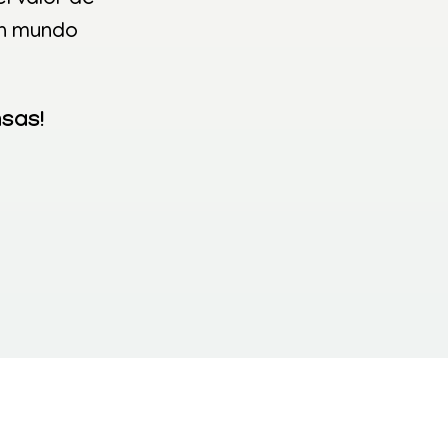
l valor de
un mundo
nsas!