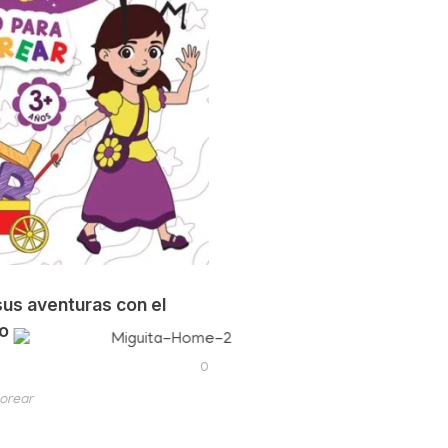
sus aventuras con el
o
0
lorear