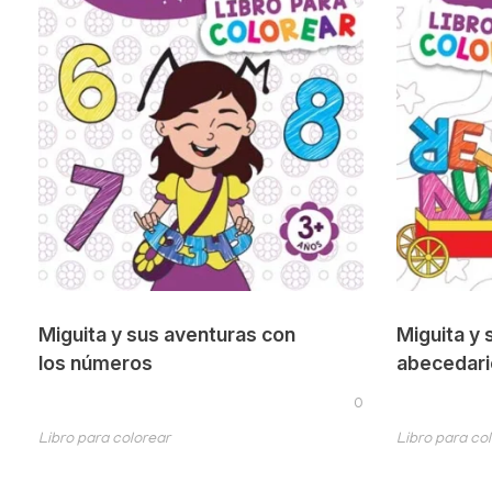
Miguita y sus aventuras con
Miguita y 
los números
abecedari
0
Libro para colorear
Libro para co