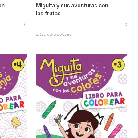
en
Miguita y sus aventuras con
las frutas
0
0
Libro para colorear